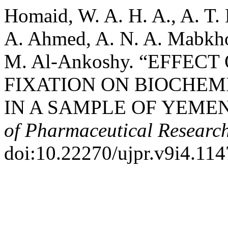
Homaid, W. A. H. A., A. T. 
A. Ahmed, A. N. A. Mabkhou
M. Al-Ankoshy. “EFFE
FIXATION ON BIOCHE
IN A SAMPLE OF YEMEN
of Pharmaceutical Researc
doi:10.22270/ujpr.v9i4.114